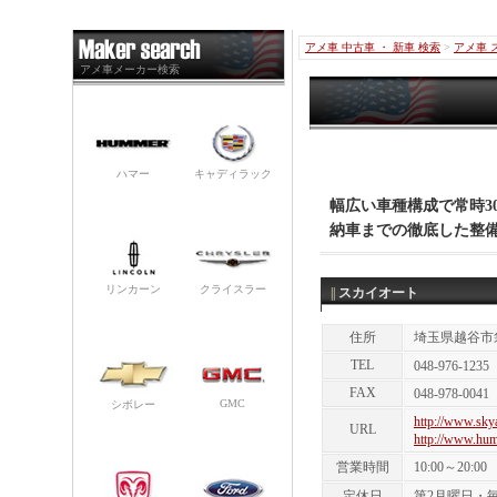
アメ車 中古車 ・ 新車 検索
>
アメ車 
アメ車メーカー検索
ハマー
キャディラック
幅広い車種構成で常時3
納車までの徹底した整備
リンカーン
クライスラー
||
スカイオート
住所
埼玉県越谷市袋山
TEL
048-976-1235
FAX
048-978-0041
GMC
シボレー
http://www.skya
URL
http://www.hum
営業時間
10:00～20:00
定休日
第2月曜日・