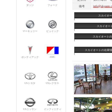
ダッジ
フォード
備考
info@skyauto.c
スカイオー
スカイオート
マーキュリー
ビュイック
スカイオートの
スカイオートの在庫情報
AMC
ポンティアック
USトヨタ
USレクサス
USニッサン
インフィニティ