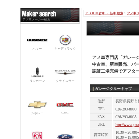
アメ車 中古車 ・ 新車 検索
>
アメ車 
アメ車メーカー検索
ハマー
キャディラック
アメ車専門店「ガレー
中古車、新車販売、パ
認証工場完備でアフタ
リンカーン
クライスラー
||
ガレージクルーキャブ
住所
長野県長野市篠
TEL
026-293-8000
GMC
シボレー
FAX
026-293-8035
URL
http://www.gar
10:30～20:00(w
営業時間
10:30～19:00(S