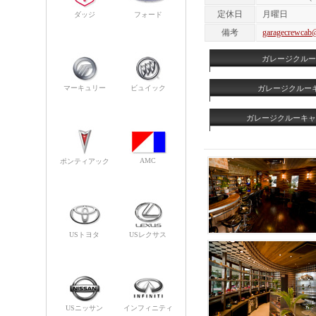
定休日
月曜日
ダッジ
フォード
備考
garagecrewcab@
ガレージクルー
マーキュリー
ビュイック
ガレージクルーキ
ガレージクルーキャ
AMC
ポンティアック
USトヨタ
USレクサス
USニッサン
インフィニティ