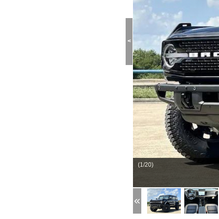
<
(1/20)