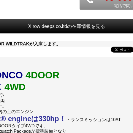
電話で問
X row deeps co.ltd
の在庫情報を見る
R WILDTRAKが入庫します。
ONCO
4DOOR
K
4WD
🙂
車両
す。
内の上のエンジン
t
®
engineは330hp！
トランスミッションは10AT
OORタイプ4WDです。
quatch Packageが標準装備となり