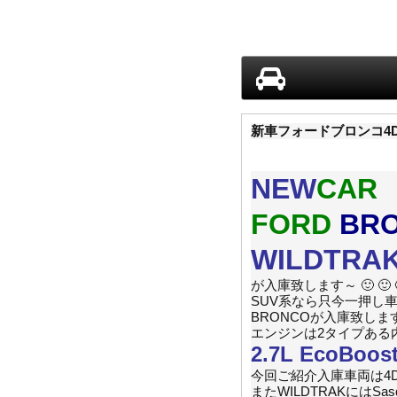
新車フォードブロンコ4D
NEW
CAR
FORD
BR
WILDTRA
が入庫致します～ 🙂 🙂 
SUV系なら只今一押し
BRONCOが入庫致しま
エンジンは2タイプある
2.7L EcoBoos
今回ご紹介入庫車両は4D
またWILDTRAKにはSas