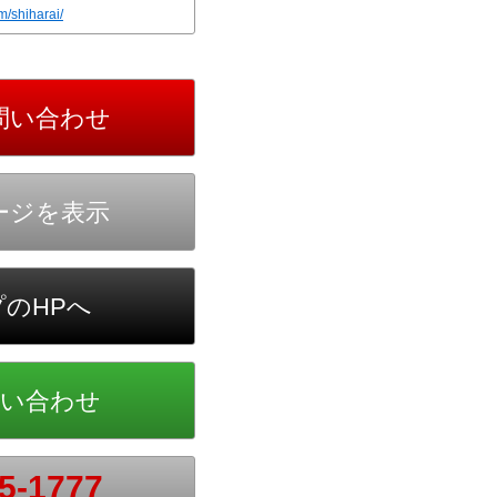
m/shiharai/
5-1777