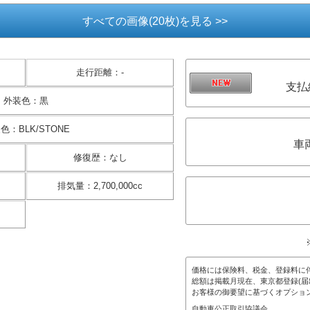
すべての画像(20枚)を見る >>
走行距離
：
-
支払
外装色
：
黒
装色
：
BLK/STONE
車
修復歴
：
なし
排気量
：
2,700,000cc
価格には保険料、税金、登録料に
総額は掲載月現在、東京都登録(届
お客様の御要望に基づくオプショ
自動車公正取引協議会