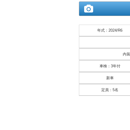
年式
：
2024/R6
内
車検
：
3年付
新車
定員
：
5名