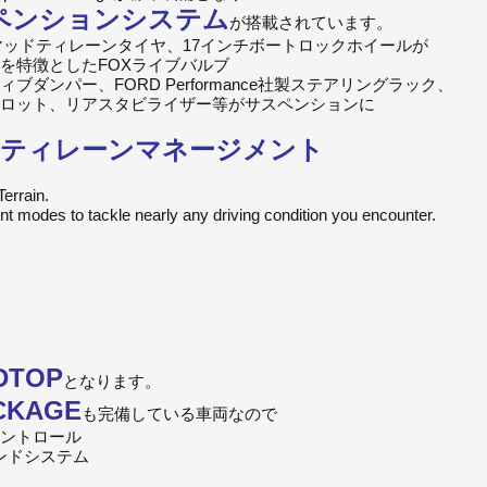
サスペンションシステム
が搭載されています。
inchマッドティレーンタイヤ、17インチボートロックホイールが
を特徴としたFOXライブバルブ
ダンパー、FORD Performance社製ステアリングラック、
ロット、リアスタビライザー等がサスペンションに
モードティレーンマネージメント
errain.
ent modes to tackle nearly any driving condition you encounter.
DTOP
となります。
ACKAGE
も完備している車両なので
ントロール
ウンドシステム