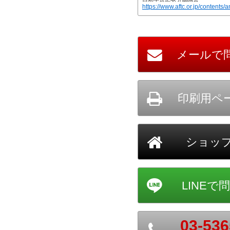
https://www.aftc.or.jp/contents/a
03-536