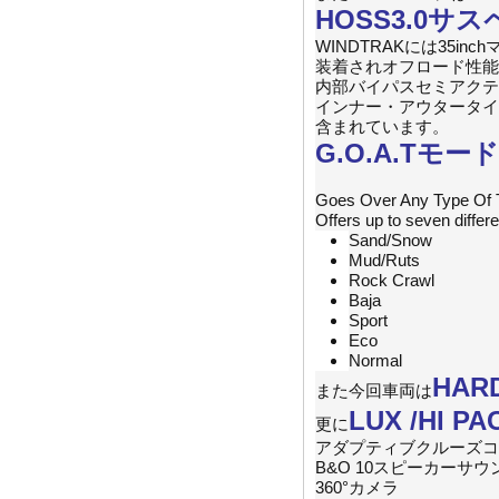
HOSS3.0
WINDTRAKには35
装着されオフロード性能
内部バイパスセミアクティブ
インナー・アウタータイ
含まれています。
G.O.A.T
Goes Over Any Type Of T
Offers up to seven differ
Sand/Snow
Mud/Ruts
Rock Crawl
Baja
Sport
Eco
Normal
HAR
また今回車両は
LUX /HI P
更に
アダプティブクルーズコ
B&O 10スピーカーサ
360°カメラ