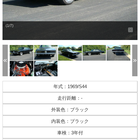
(1/7)
年式
：
1969/S44
走行距離
：
-
外装色
：
ブラック
内装色
：
ブラック
車検
：
3年付