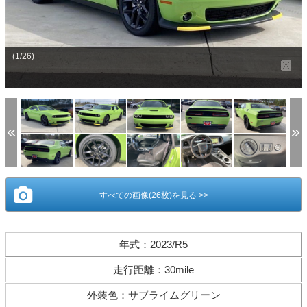
(1/26)
すべての画像(26枚)を見る >>
年式
：
2023/R5
走行距離
：
30mile
外装色
：
サブライムグリーン