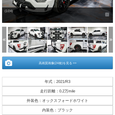
(1/24)
高画質画像(24枚)を見る >>
年式
：
2021/R3
走行距離
：
0.2万mile
外装色
：
オックスフォードホワイト
内装色
：
ブラック