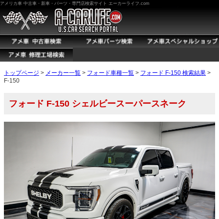
アメリカ車 中古車・新車・パーツ・専門店検索サイト エーカーライフ.com
トップページ
>
メーカー一覧
>
フォード車種一覧
>
フォード F-150 検索結果
>
F-150
フォード F-150 シェルビースーパースネーク