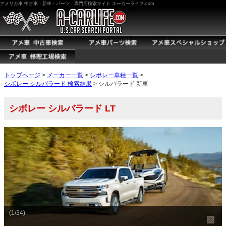
アメリカ車 中古車・新車・パーツ・専門店検索サイト エーカーライフ.com
トップページ
>
メーカー一覧
>
シボレー車種一覧
>
シボレー シルバラード 検索結果
> シルバラード 新車
シボレー シルバラード LT
(1/34)