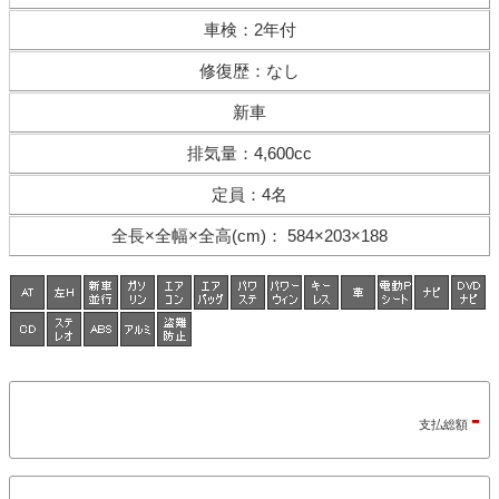
車検
：
2年付
修復歴
：
なし
新車
排気量
：
4,600cc
定員
：
4名
全長×全幅×
全高(cm)
：
584×203×188
-
支払総額