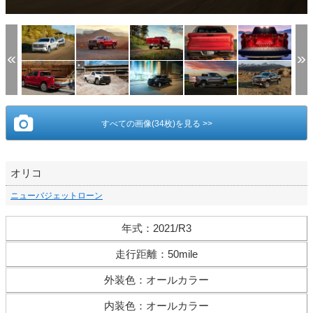
すべての画像(34枚)を見る >>
オリコ
ニューバジェットローン
年式
：
2021/R3
走行距離
：
50mile
外装色
：
オールカラー
内装色
：
オールカラー