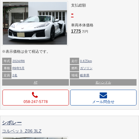
支払総額
-
車両本体価格
1775
万円
※表示価格は全て税込です。
年式
2024/R6
走行
0.6万km
車検
R9年5月
燃料
ガソリン
定員
2名
地域
岐阜県
AT
右ハンドル
058-247-5778
メール問合せ
シボレー
コルベット Z06 3LZ