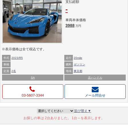
支払総額
-
車両本体価格
3988
万円
※表示価格は全て税込です。
年式
2023/R5
走行
20mile
車検
燃料
ガソリン
定員
2名
地域
東京都
SA
左ハンドル
03-5607-3344
メール問合せ
並び替え▼
お探しの車は 2台ありました。 1台～を表示します。