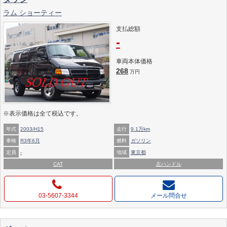
ラム ショーティー
支払総額
-
車両本体価格
268
万円
※表示価格は全て税込です。
年式
2003/H15
走行
9.1万km
車検
R3年6月
燃料
ガソリン
定員
-
地域
東京都
CAT
左ハンドル
03-5607-3344
メール問合せ