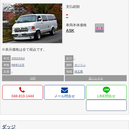
支払総額
-
車両本体価格
ASK
※表示価格は全て税込です。
年式
2002/H14
走行
-
車検
R8年12月
燃料
ガソリン
定員
-
地域
埼玉県
CAT
左ハンドル
048-810-1444
メール問合せ
ダッジ