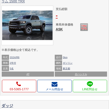
ラム 1500 TRX
支払総額
-
車両本体価格
ASK
※表示価格は全て税込です。
年式
2024/R6
走行
0km
車検
2年付
燃料
ガソリン
定員
5名
地域
東京都
AT
左ハンドル
03-5365-1777
メール問合せ
ダッジ