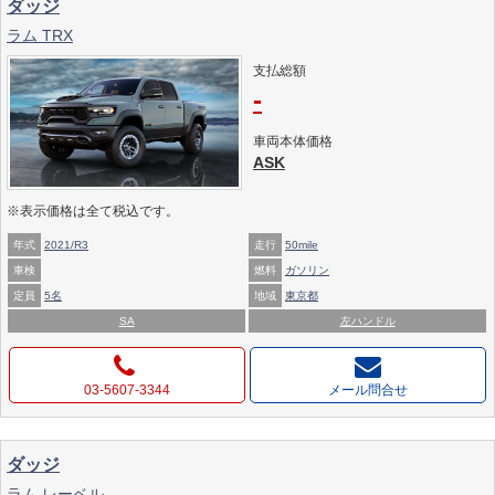
ダッジ
ラム TRX
支払総額
-
車両本体価格
ASK
※表示価格は全て税込です。
年式
2021/R3
走行
50mile
車検
燃料
ガソリン
定員
5名
地域
東京都
SA
左ハンドル
03-5607-3344
メール問合せ
ダッジ
ラム レーベル