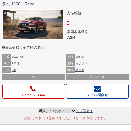
ラム 1500 Rebel
支払総額
-
車両本体価格
ASK
※表示価格は全て税込です。
年式
2021/R3
走行
50mile
車検
2年付
燃料
ガソリン
定員
5名
地域
東京都
AT
左ハンドル
03-5607-3344
メール問合せ
並び替え▼
お探しの車は 8台ありました。 1台～を表示します。