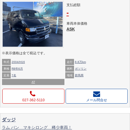
支払総額
-
車両本体価格
ASK
※表示価格は全て税込です。
年式
2004/H16
走行
8.8万km
車検
R8年6月
燃料
ガソリン
定員
7名
地域
群馬県
AT
027-362-5110
メール問合せ
ダッジ
ラム バン マキシロング 稀少車両！