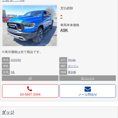
支払総額
-
車両本体価格
ASK
※表示価格は全て税込です。
年式
2020/R2
走行
50mile
車検
燃料
ガソリン
定員
5名
地域
東京都
AT
左ハンドル
03-5607-3344
メール問合せ
ダッジ