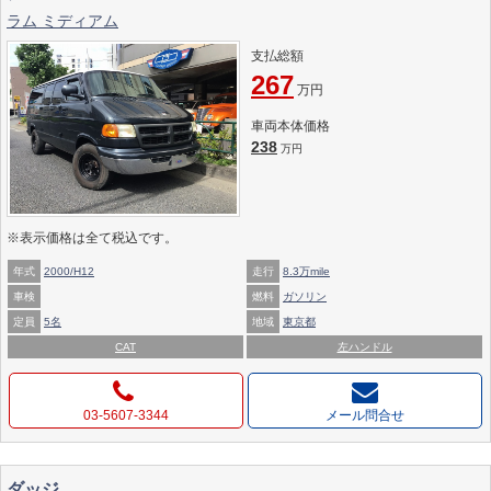
ラム ミディアム
支払総額
267
万円
車両本体価格
238
万円
※表示価格は全て税込です。
年式
2000/H12
走行
8.3万mile
車検
燃料
ガソリン
定員
5名
地域
東京都
CAT
左ハンドル
03-5607-3344
メール問合せ
ダッジ