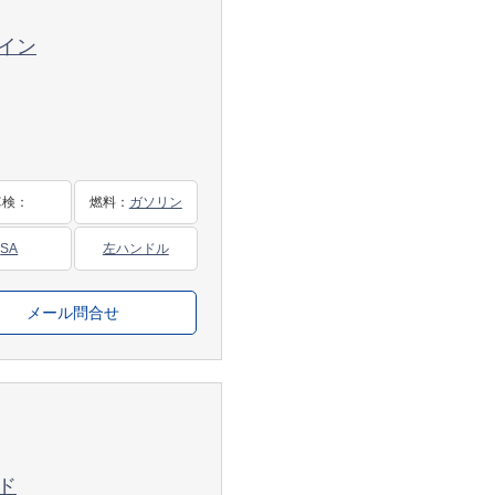
イン
車検
：
燃料
：
ガソリン
SA
左ハンドル
メール問合せ
ド