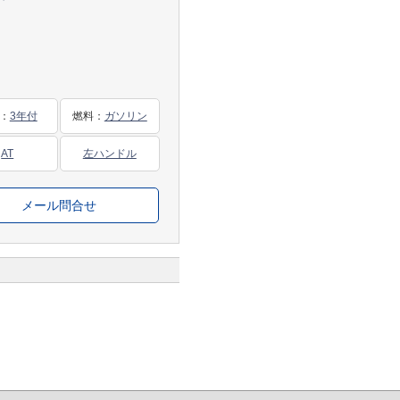
：
3年付
燃料
：
ガソリン
AT
左ハンドル
メール問合せ