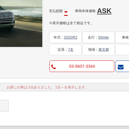
-
ASK
支払総額
車両本体価格
※表示価格は全て税込です。
年式
：
2020/R2
走行
：
50mile
車検
定員
：
7名
地域
：
東京都
03-5607-3344
お探しの車は 2台ありました。 1台～を表示します。