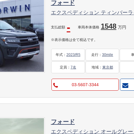
フォード
エクスペディション ティンバーラ
-
1548
万円
支払総額
車両本体価格
※表示価格は全て税込です。
年式
：
2023/R5
走行
：
30mile
定員
：
7名
地域
：
東京都
03-5607-3344
フォード
エクスペディション オールグレー